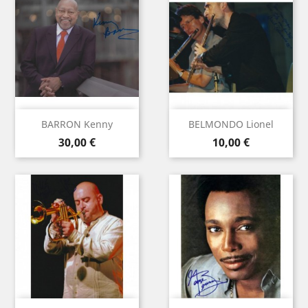
BARRON Kenny
BELMONDO Lionel
Prix
Prix
30,00 €
10,00 €