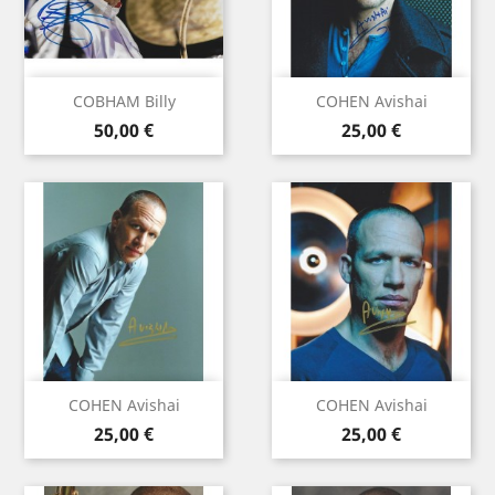
COBHAM Billy
COHEN Avishai
Prix
Prix
50,00 €
25,00 €
COHEN Avishai
COHEN Avishai
Prix
Prix
25,00 €
25,00 €