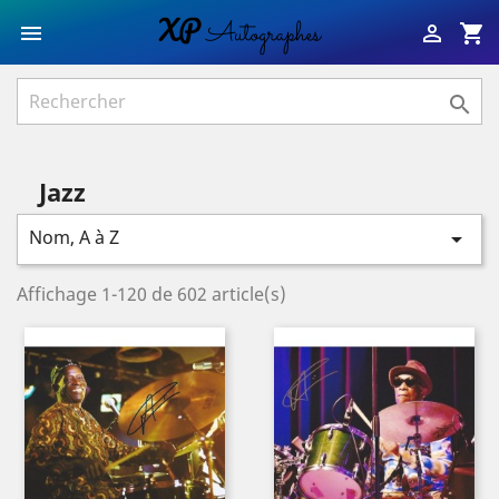
shopping_cart



Jazz
Nom, A à Z

Affichage 1-120 de 602 article(s)