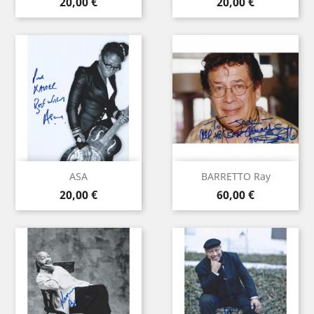
Prix
Prix
20,00 €
20,00 €
ASA
BARRETTO Ray
Prix
Prix
20,00 €
60,00 €