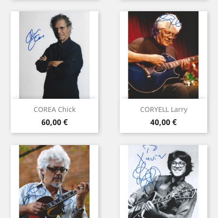
COREA Chick
CORYELL Larry
Prix
Prix
60,00 €
40,00 €