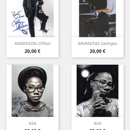
ANDERSON Clifton
ARVANITAS Georges
Prix
Prix
20,00 €
20,00 €
ASA
ASA