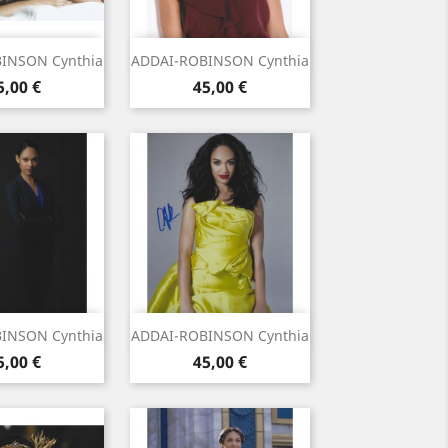
rçu rapide
Aperçu rapide

INSON Cynthia
ADDAI-ROBINSON Cynthia
rix
Prix
5,00 €
45,00 €
rçu rapide
Aperçu rapide

INSON Cynthia
ADDAI-ROBINSON Cynthia
rix
Prix
5,00 €
45,00 €