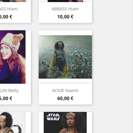
rçu rapide
Aperçu rapide

ASS Hiam
ABBASS Hiam
rix
Prix
0,00 €
10,00 €
rçu rapide
Aperçu rapide

LIN Betty
ACKIE Naomi
rix
Prix
5,00 €
60,00 €