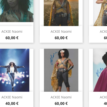
Aperçu rapide
Aperçu rapide
Ape



ACKIE Naomi
ACKIE Naomi
ACK
Prix
Prix
P
60,00 €
60,00 €
6
Aperçu rapide
Aperçu rapide
Ape



ACKIE Naomi
ACKIE Naomi
ACK
Prix
Prix
P
40,00 €
60,00 €
4