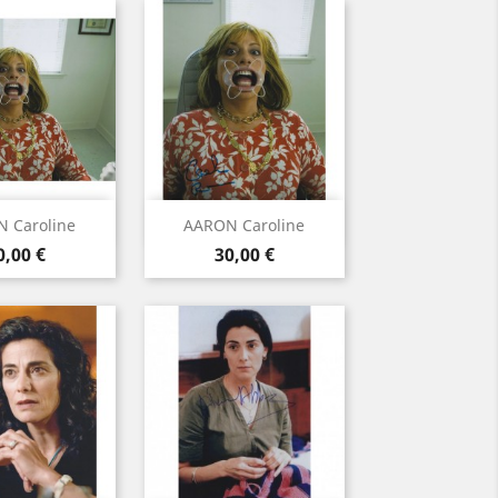
rçu rapide
Aperçu rapide

 Caroline
AARON Caroline
rix
Prix
0,00 €
30,00 €