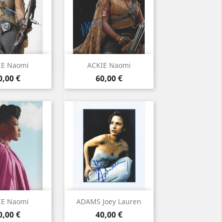
rçu rapide
Aperçu rapide

IE Naomi
ACKIE Naomi
rix
Prix
0,00 €
60,00 €
rçu rapide
Aperçu rapide

IE Naomi
ADAMS Joey Lauren
rix
Prix
0,00 €
40,00 €