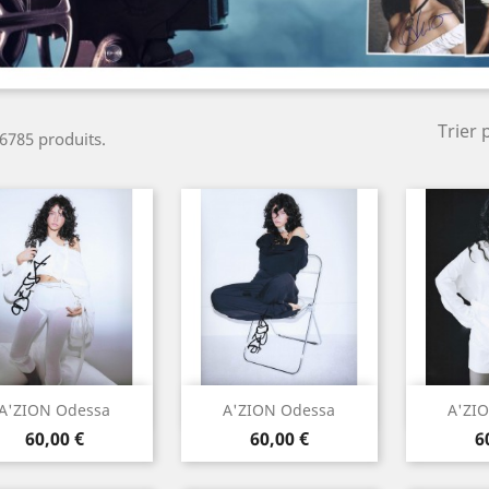
Trier 
a 6785 produits.
Aperçu rapide
Aperçu rapide
Ape



A'ZION Odessa
A'ZION Odessa
A'ZI
Prix
Prix
P
60,00 €
60,00 €
6