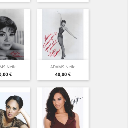
rçu rapide
Aperçu rapide

MS Neile
ADAMS Neile
rix
Prix
0,00 €
40,00 €