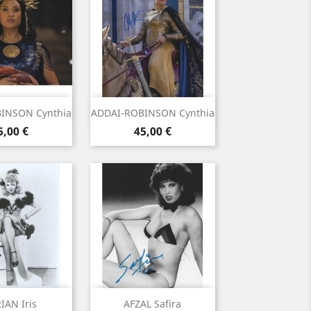
rçu rapide
Aperçu rapide

INSON Cynthia
ADDAI-ROBINSON Cynthia
rix
Prix
5,00 €
45,00 €
rçu rapide
Aperçu rapide

IAN Iris
AFZAL Safira