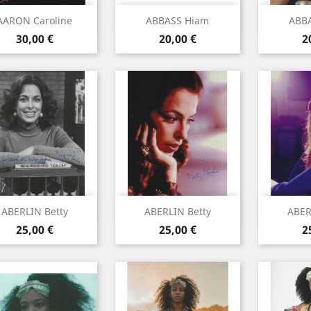
Aperçu rapide
Aperçu rapide
Ape



AARON Caroline
ABBASS Hiam
ABB
Prix
Prix
P
30,00 €
20,00 €
2
Aperçu rapide
Aperçu rapide
Ape



ABERLIN Betty
ABERLIN Betty
ABER
Prix
Prix
P
25,00 €
25,00 €
2