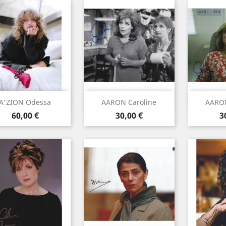
Aperçu rapide
Aperçu rapide
Ape



A'ZION Odessa
AARON Caroline
AARON
Prix
Prix
P
60,00 €
30,00 €
3