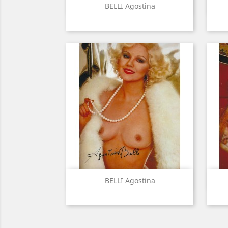
Aperçu rapide

BELLI Agostina
Aperçu rapide

BELLI Agostina