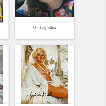
Aperçu rapide

BELLI Agostina