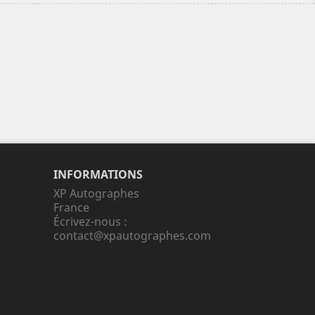
INFORMATIONS
XP Autographes
France
Écrivez-nous :
contact@xpautographes.com