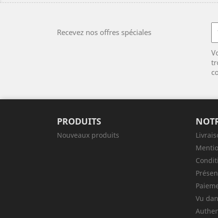
Recevez nos offres spéciales
V
tr
co
PRODUITS
NOTR
Nouveaux produits
Livrai
Mentio
Condit
Présen
Paieme
Vu dan
Authen