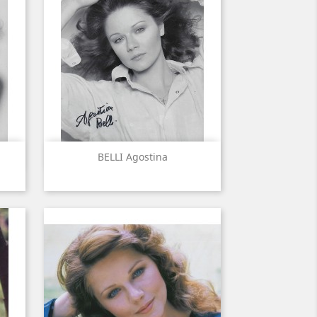
Aperçu rapide

BELLI Agostina