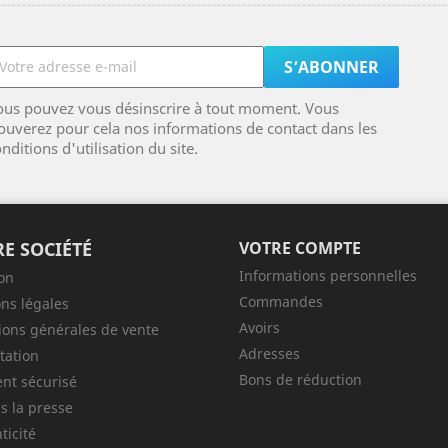
ous pouvez vous désinscrire à tout moment. Vous
ouverez pour cela nos informations de contact dans les
nditions d'utilisation du site.
E SOCIÉTÉ
VOTRE COMPTE
Informations personnelles
son
Commandes
ns légales
Avoirs
ions générales de vente
Adresses
tation
Bons de réduction
nt sécurisé
s la presse
ticité