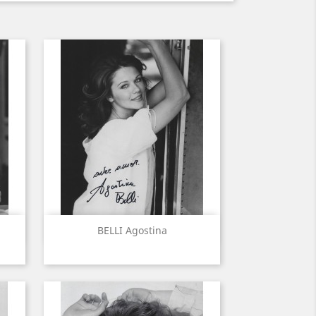
Aperçu rapide

BELLI Agostina