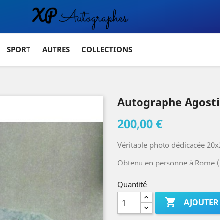
SPORT
AUTRES
COLLECTIONS
Autographe Agosti
200,00 €
Véritable photo dédicacée 20x
Obtenu en personne à Rome (
Quantité

AJOUTER