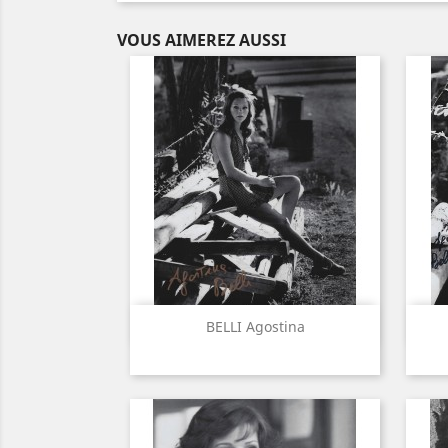
VOUS AIMEREZ AUSSI
Aperçu rapide

BELLI Agostina