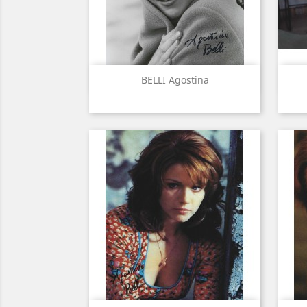
Aperçu rapide

BELLI Agostina