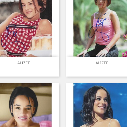
Aperçu rapide
Aperçu rapide


ALIZEE
ALIZEE