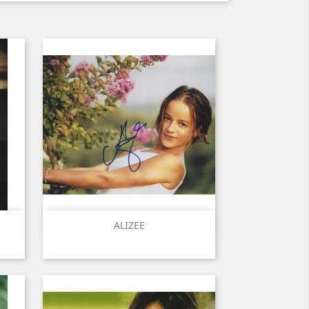
Aperçu rapide

ALIZEE