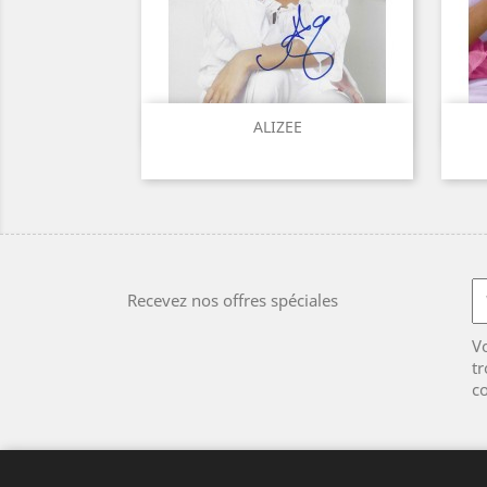
Aperçu rapide

ALIZEE
Recevez nos offres spéciales
V
tr
co