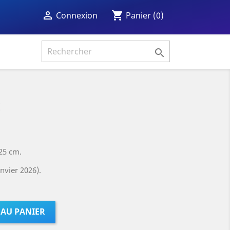
shopping_cart

Panier
(0)
Connexion

E
25 cm.
nvier 2026).
 AU PANIER