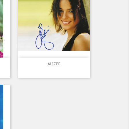
Aperçu rapide

ALIZEE