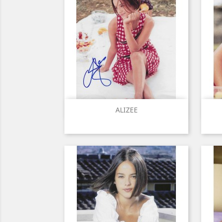
Aperçu rapide

ALIZEE