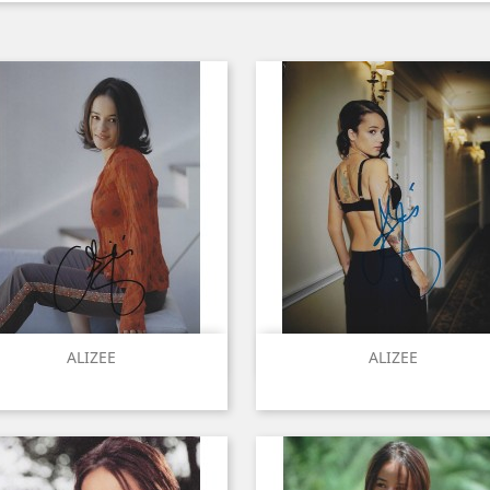
Aperçu rapide
Aperçu rapide


ALIZEE
ALIZEE