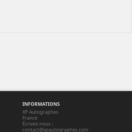
INFORMATIONS
XP Autographes
France
Écrivez-nous :
contact@xpautographes.com