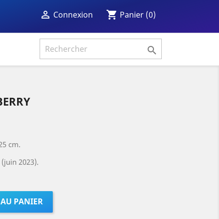
shopping_cart

Panier
(0)
Connexion

 BERRY
25 cm.
juin 2023).
 AU PANIER