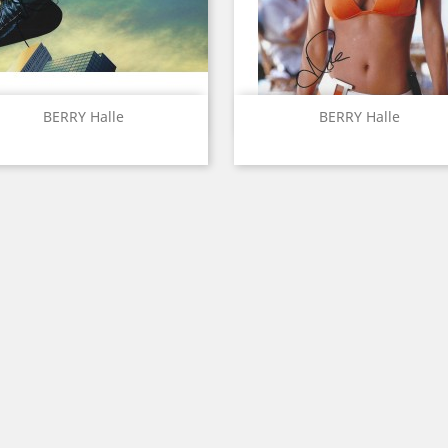
Aperçu rapide
Aperçu rapide


BERRY Halle
BERRY Halle