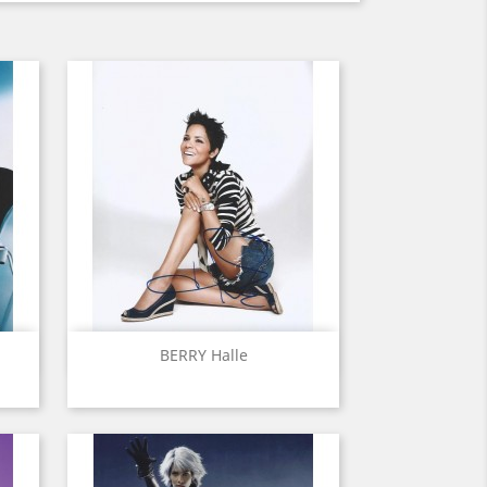
Aperçu rapide

BERRY Halle