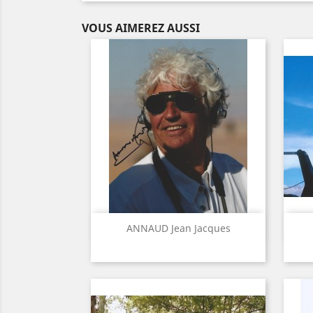
VOUS AIMEREZ AUSSI
Aperçu rapide

ANNAUD Jean Jacques