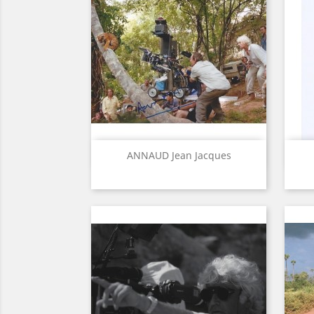
Aperçu rapide

ANNAUD Jean Jacques