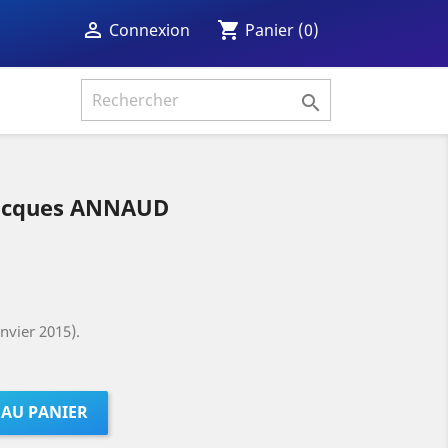
shopping_cart

Panier
(0)
Connexion

Jacques ANNAUD
nvier 2015).
 AU PANIER