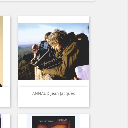
Aperçu rapide

ANNAUD Jean Jacques