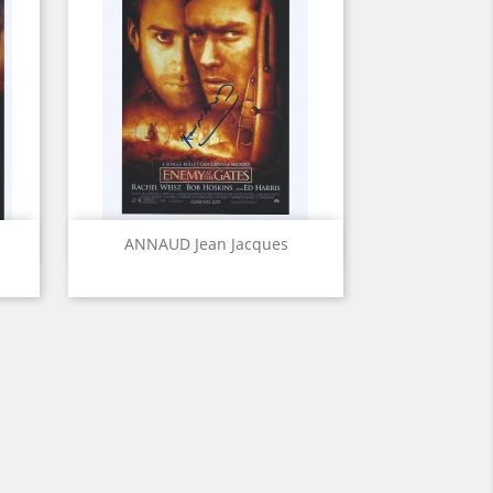
Aperçu rapide

ANNAUD Jean Jacques