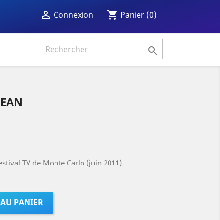
shopping_cart

Panier
(0)
Connexion

BEAN
stival TV de Monte Carlo (juin 2011).
 AU PANIER