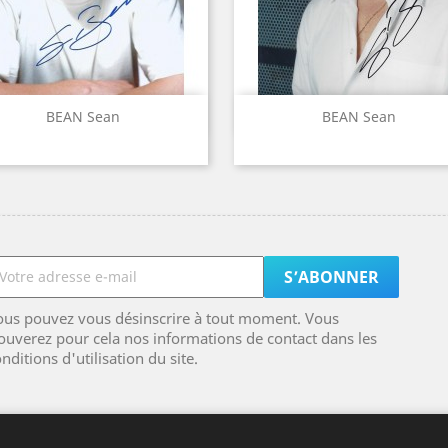
Aperçu rapide
Aperçu rapide


BEAN Sean
BEAN Sean
ous pouvez vous désinscrire à tout moment. Vous
ouverez pour cela nos informations de contact dans les
nditions d'utilisation du site.