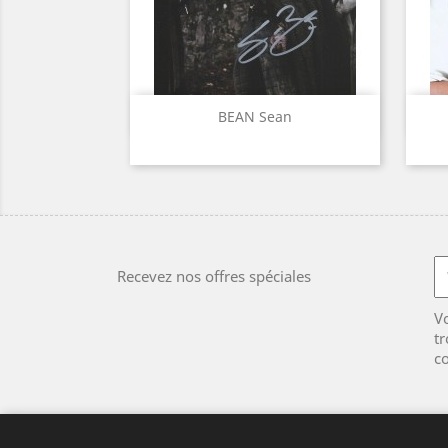
Aperçu rapide

BEAN Sean
Recevez nos offres spéciales
V
tr
co