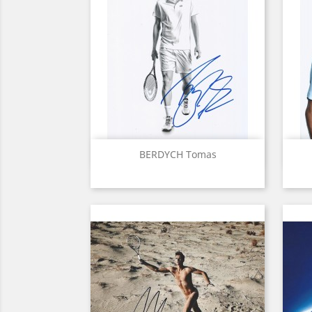
Aperçu rapide

BERDYCH Tomas