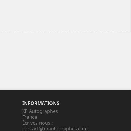
INFORMATIONS
XP Autographes
France
Écrivez-nous :
contact@xpautographes.com