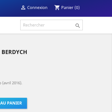
shopping_cart

Panier
(0)
Connexion

s BERDYCH
(avril 2016).
 AU PANIER