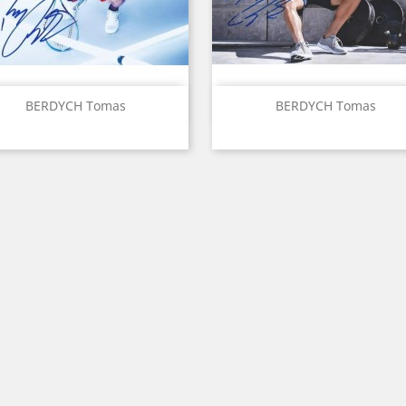
Aperçu rapide
Aperçu rapide


BERDYCH Tomas
BERDYCH Tomas