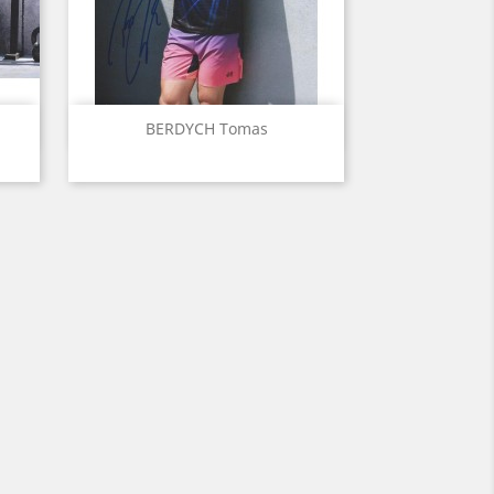
Aperçu rapide

BERDYCH Tomas