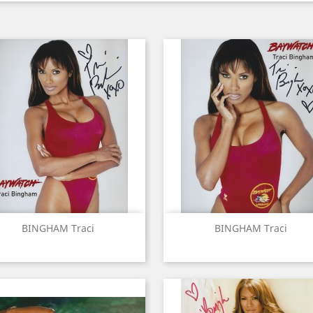
Aperçu rapide
Aperçu rapide


BINGHAM Traci
BINGHAM Traci