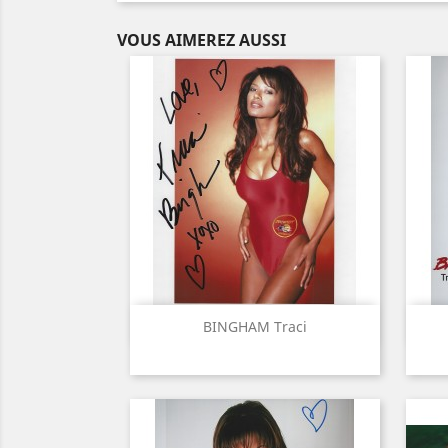
VOUS AIMEREZ AUSSI
Aperçu rapide

BINGHAM Traci