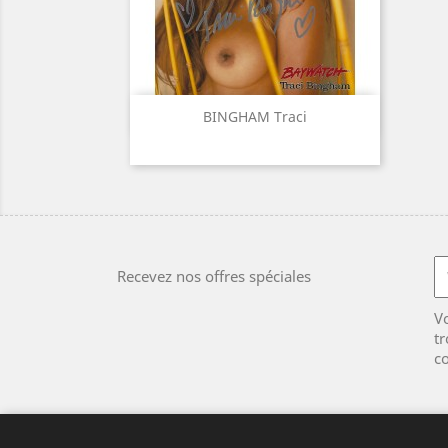
Aperçu rapide

BINGHAM Traci
Recevez nos offres spéciales
V
tr
co