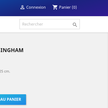
shopping_cart

Panier
(0)
Connexion

 BINGHAM
25 cm.
 AU PANIER