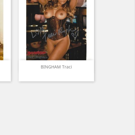
Aperçu rapide

BINGHAM Traci