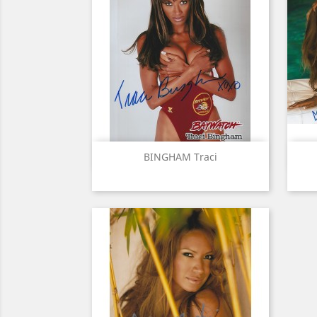
Aperçu rapide

BINGHAM Traci