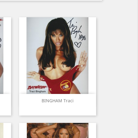
Aperçu rapide

BINGHAM Traci