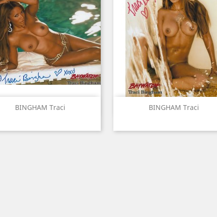
Aperçu rapide
Aperçu rapide


BINGHAM Traci
BINGHAM Traci