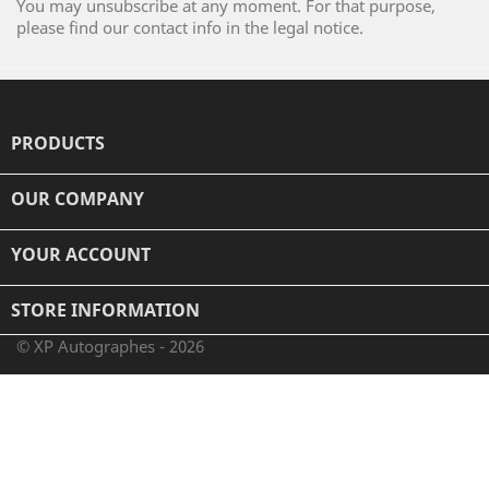
You may unsubscribe at any moment. For that purpose,
please find our contact info in the legal notice.
PRODUCTS

OUR COMPANY

YOUR ACCOUNT

STORE INFORMATION
© XP Autographes - 2026